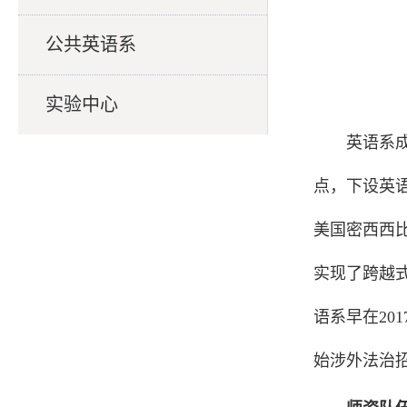
公共英语系
实验中心
英语系成
点，下设英
美国密西西
实现了跨越式
语系早在20
始涉外法治招