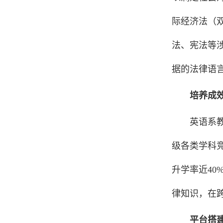
际经济法（
法、宪法等
据的法律语
培养成
英语系
级各类学科竞
升学率近40
律知识，在
平台搭