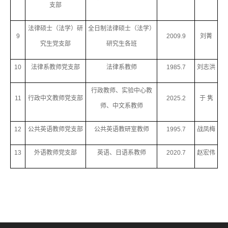
支部
法律硕士（法学）研
全日制法律硕士（法学）
9
2009.9
刘菁
究生党支部
研究生各班
10
法律系教师党支部
法律系教师
1985.7
刘志洪
行政教师、实验中心教
11
行政中文教师党支部
2025.2
于 隽
师、中文系教师
12
公共英语教师党支部
公共英语教研室教师
1995.7
战凤梅
13
外语教师党支部
英语、日语系教师
2020.7
赵宏伟