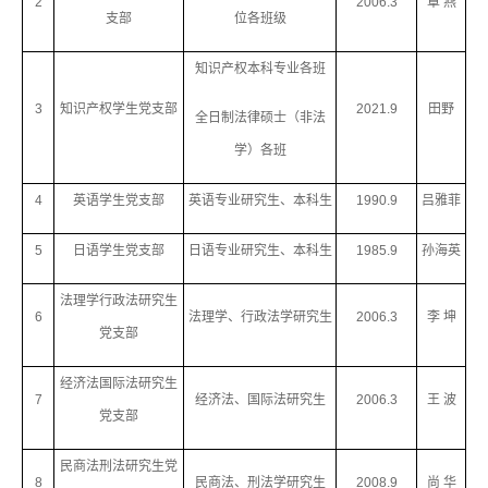
2
2006.3
章 燕
支部
位各班级
知识产权本科专业各班
3
知识产权学生党支部
2021.9
田野
全日制法律硕士（非法
学）各班
4
英语学生党支部
英语专业研究生、本科生
1990.9
吕雅菲
5
日语学生党支部
日语专业研究生、本科生
1985.9
孙海英
法理学行政法研究生
6
法理学、行政法学研究生
2006.3
李 坤
党支部
经济法国际法研究生
7
经济法、国际法研究生
2006.3
王 波
党支部
民商法刑法研究生党
8
民商法、刑法学研究生
2008.9
尚 华