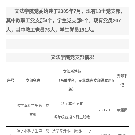
文法学院党委始建于
2005
年
7
月，现有
13
个党支部，
其中教职工党支部4个，学生党支部
9
个。现有党员267
人，其中教工党员76人，学生党员
191
人。
文法学院党支部情况
支部所辖范
支部书
序号
支部名称
（系或学科，专业或班
支部设立时间
记
级）
法学本科专业
法学本科学生第一党
1
2006.3
单连良
支部
各年级普通本科生班级
法学本科学生第二党
法学专升本、贯通、二学