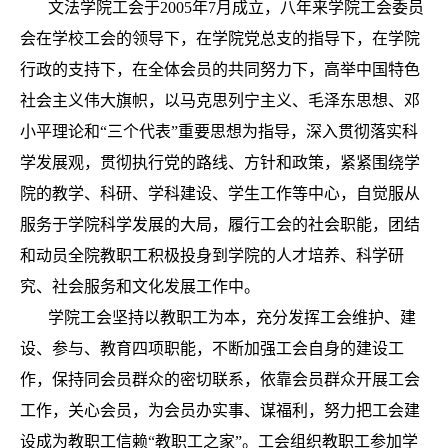
文法学院工会于
2005
年
7
月成立，八年来学院工会委员
会在学校工会的领导下，在学院党总支的指导下，在学院
行政的支持下，在全体会员的共同努力下，高举中国特色
社会主义伟大旗帜，以马克思列宁主义、毛泽东思想、邓
小平理论和
“
三个代表
”
重要思想为指导，深入贯彻落实科
学发展观，贯彻执行党的路线、方针和政策，紧紧围绕学
院的教学、科研、学科建设、学生工作等中心，自觉服从
服务于学院科学发展的大局，履行工会的社会职能，团结
和动员全院教职工积极投身到学院的人才培养、科学研
究、社会服务和文化发展工作中。
学院工会坚持以教职工为本，充分发挥工会维护、建
设、参与、教育四项职能，不断加强工会自身的建设工
作，保持同会员群众的密切联系，依靠会员群众开展工会
工作，关心会员，为会员办实事、谋福利，努力把工会建
设成为教职工信赖
“
教职工之家
”
。工会组织教职工参加学