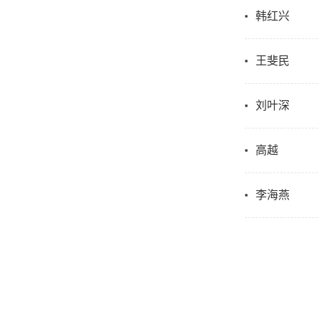
韩红兴
王斐民
刘叶深
高越
李海燕