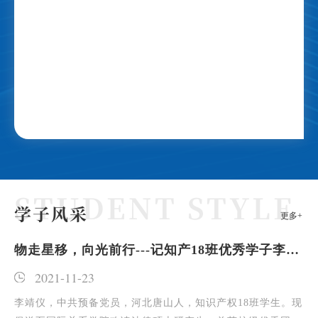
学子风采
更多+
物走星移，向光前行---记知产18班优秀学子李靖
拼
仪
卫
2021-11-23
学攻
李靖仪，中共预备党员，河北唐山人，知识产权18班学生。现
杨