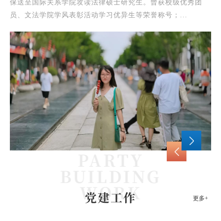
团委
保送至国际关系学院攻读法律硕士研究生。曾获校级优秀团
校
员、文法学院学风表彰活动学习优异生等荣誉称号；...
三
党建工作
更多+