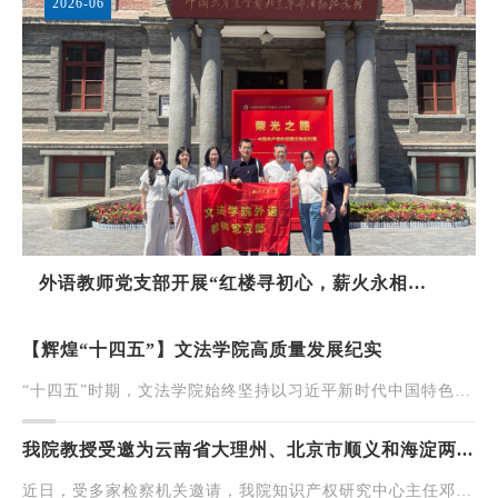
2026-06
外语教师党支部开展“红楼寻初心，薪火永相
传”主...
【辉煌“十四五”】文法学院高质量发展纪实
“十四五”时期，文法学院始终坚持以习近平新时代中国特色社
会主义思想为根本遵循，围绕立德树人根本任务，深入推动习
近平法治思想和习近平文化思想与教育教学实践深度...
我院教授受邀为云南省大理州、北京市顺义和海淀两...
近日，受多家检察机关邀请，我院知识产权研究中心主任邓恒