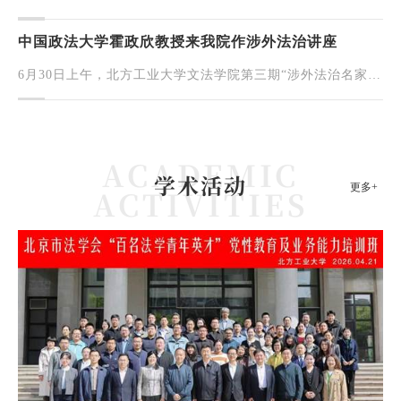
教授先后赴云南省大理白族自治州人民检察院、北京市顺义区
人民检察院（联合区市场监督管理局）、北京市海淀区...
中国政法大学霍政欣教授来我院作涉外法治讲座
6月30日上午，北方工业大学文法学院第三期“涉外法治名家讲
坛”在瀚学楼710教室举行。中国政法大学霍政欣教授应邀作题
为“当前国际形势下反制裁、反干预、反‘长臂管辖...
学术活动
更多+